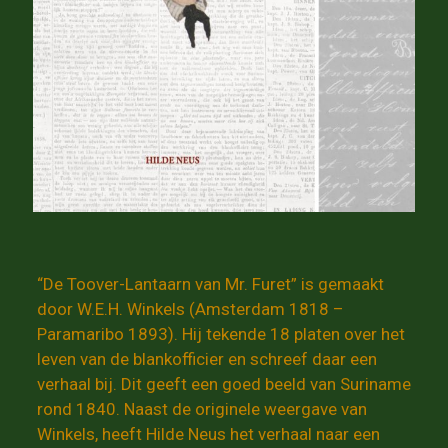
“De Toover-Lantaarn van Mr. Furet” is gemaakt
door W.E.H. Winkels (Amsterdam 1818 –
Paramaribo 1893). Hij tekende 18 platen over het
leven van de blankofficier en schreef daar een
verhaal bij. Dit geeft een goed beeld van Suriname
rond 1840. Naast de originele weergave van
Winkels, heeft Hilde Neus het verhaal naar een