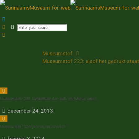
Museumstof 223: alsof
Home
Posts
Museumstof
Museumstof 223: alsof het gedrukt staat
Museumstof 222: Bwasiman den sabi en futu na santi.
december 24, 2013
Museumstof 224: je kruit verschieten
februari 3, 2014