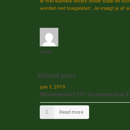
er met kleinere letters onder staat en to
worden niet toegelaten’. Je vraagt je af
admin
Related posts
juni 3, 2019
Museumstof 277: in memoriam 
Read more