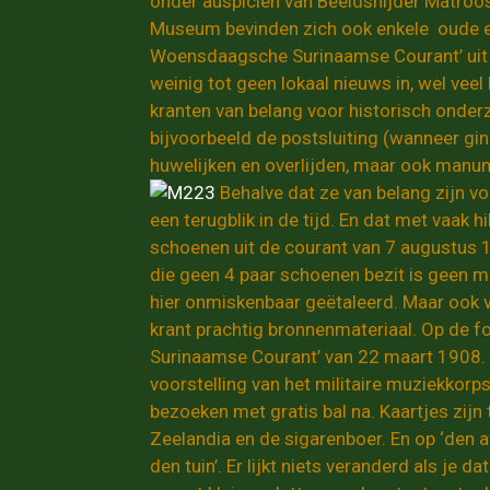
onder auspiciën van Beeldsnijder Matroos.
Museum bevinden zich ook enkele oude 
Woensdaagsche Surinaamse Courant’ uit 
weinig tot geen lokaal nieuws in, wel veel
kranten van belang voor historisch onder
bijvoorbeeld de postsluiting (wanneer gin
huwelijken en overlijden, maar ook man
Behalve dat ze van belang zijn v
een terugblik in de tijd. En dat met vaak h
schoenen uit de courant van 7 augustus 1
die geen 4 paar schoenen bezit is geen m
hier onmiskenbaar geëtaleerd. Maar ook v
krant prachtig bronnenmateriaal. Op de fo
Surinaamse Courant’ van 22 maart 1908.
voorstelling van het militaire muziekkorps
bezoeken met gratis bal na. Kaartjes zijn
Zeelandia en de sigarenboer. En op ‘den 
den tuin’. Er lijkt niets veranderd als je d