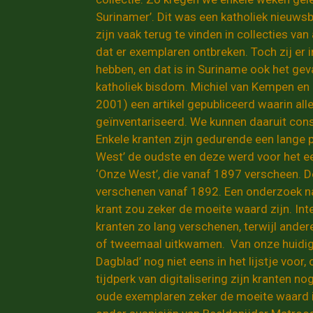
Surinamer’. Dit was een katholiek nieuws
zijn vaak terug te vinden in collecties va
dat er exemplaren ontbreken. Toch zij er 
hebben, en dat is in Suriname ook het gev
katholiek bisdom.
Michiel van Kempen en H
2001) een artikel gepubliceerd waarin all
geïnventariseerd. We kunnen daaruit cons
Enkele kranten zijn gedurende een lange p
West’ de oudste en deze werd voor het ee
‘Onze West’, die vanaf 1897 verscheen. D
verschenen vanaf 1892. Een onderzoek n
krant zou zeker de moeite waard zijn. I
kranten zo lang verschenen, terwijl ande
of tweemaal uitkwamen. Van onze huidig
Dagblad’ nog niet eens in het lijstje voo
tijdperk van digitalisering zijn kranten n
oude exemplaren zeker de moeite waard is